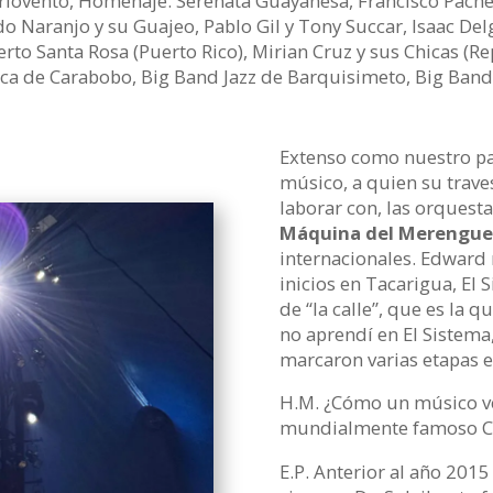
arlovento, Homenaje. Serenata Guayanesa, Francisco Pachec
o Naranjo y su Guajeo, Pablo Gil y Tony Succar, Isaac Del
erto Santa Rosa (Puerto Rico), Mirian Cruz y sus Chicas (
nica de Carabobo, Big Band Jazz de Barquisimeto, Big Band
Extenso como nuestro paí
músico, a quien su traves
laborar con, las orquest
Máquina del Merengue
internacionales. Edward 
inicios en Tacarigua, El 
de “la calle”, que es la
no aprendí en El Sistema
marcaron varias etapas e
H.M. ¿Cómo un músico ven
mundialmente famoso Cir
E.P. Anterior al año 201