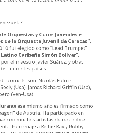
Venezuela?
de Orquestas y Coros Juveniles e
s de la Orquesta Juvenil de Caracas”
,
 2010 fui elegido como “Lead Trumpet”
Latino Caribeña Simón Bolívar”,
 por el maestro Javier Suárez, y otras
de diferentes países.
undo como lo son: Nicolás Folmer
eely (Usa), James Richard Griffin (Usa),
bero (Ven-Usa).
 durante ese mismo año es firmado como
agerl” de Austria. Ha participado en
ipar con muchos artistas de renombre
menta, Homenaje a Richie Ray y Bobby