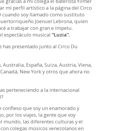
ue gracias a mi colega el baterista Yilmer
r mi perfil artístico a la página del Circo
9 cuando soy llamado como sustituto
puertorriqueño Joenuel Lebrona, quien
cé a trabajar con gran e ímpetu.
el espectáculo musical
“Luzia”.
e has presentado junto al Circo Du
a, Australia, España, Suiza, Austria, Viena,
 Canadá, New York y otros que ahora no
as perteneciendo a la internacional
l?
 te confieso que soy un enamorado y
, por los viajes, la gente que voy
 mundo, las diferentes culturas y el
con colegas músicos venezolanos en