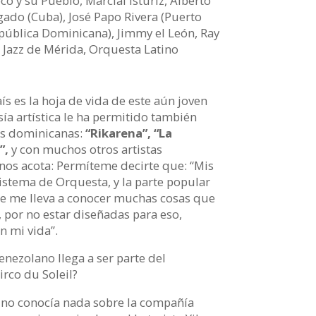
o y su Pueblo, Marcial Istúriz, Alberto
gado (Cuba), José Papo Rivera (Puerto
República Dominicana), Jimmy el León, Ray
 Jazz de Mérida, Orquesta Latino
s es la hoja de vida de este aún joven
ía artística le ha permitido también
as dominicanas:
“Rikarena”,
“La
”,
y con muchos otros artistas
nos acota: Permíteme decirte que: “Mis
Sistema de Orquesta, y la parte popular
 que me lleva a conocer muchas cosas que
, por no estar diseñadas para eso,
n mi vida”.
ezolano llega a ser parte del
co du Soleil?
5 no conocía nada sobre la compañía