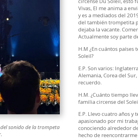
circense Du Soleil, esto f
Vivas, El me anima a envia
y es a mediados del 201
del también trompetita 
dejaba la vacante. Comen
Actualmente soy parte d
H.M ¿En cuántos países t
Soleil?
E.P. Son varios: Inglaterr
Alemania, Corea del Sur,
recuerdo.
H.M. ¿Cuánto tiempo llev
familia circense del Solei
E.P. Llevo cuatro años y
apasionado por mi trabajo
del sonido de la trompeta
conociendo alrededor del
.
hecho de reencontrarme 