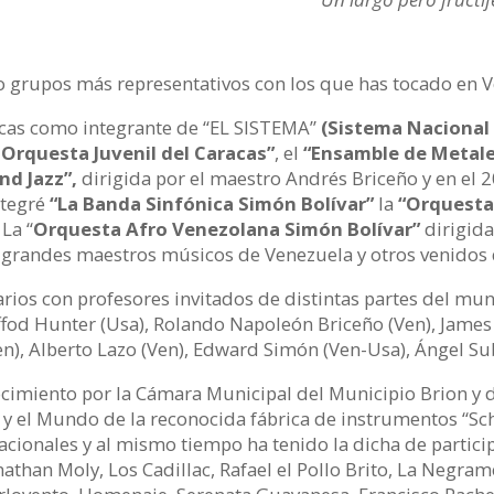
 o grupos más representativos con los que has tocado en 
aracas como integrante de “EL SISTEMA”
(Sistema Nacional 
 Orquesta Juvenil del Caracas”
, el
“Ensamble de Metale
nd Jazz”,
dirigida por el maestro Andrés Briceño y en el
ntegré
“La Banda Sinfónica Simón Bolívar”
la
“Orquesta 
La “
Orquesta Afro Venezolana Simón Bolívar”
dirigida
os grandes maestros músicos de Venezuela y otros venidos 
arios con profesores invitados de distintas partes del m
affod Hunter (Usa), Rolando Napoleón Briceño (Ven), James S
en), Alberto Lazo (Ven), Edward Simón (Ven-Usa), Ángel Su
ocimiento por la Cámara Municipal del Municipio Brion y
 y el Mundo de la reconocida fábrica de instrumentos “Sch
acionales y al mismo tiempo ha tenido la dicha de partic
athan Moly, Los Cadillac, Rafael el Pollo Brito, La Negra