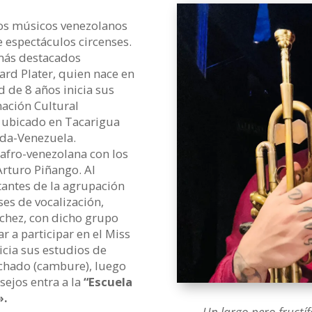
cos músicos venezolanos
 espectáculos circenses.
 más destacados
ard Plater, quien nace en
d de 8 años inicia sus
mación Cultural
 ubicado en Tacarigua
nda-Venezuela.
afro-venezolana con los
Arturo Piñango. Al
tantes de la agrupación
ses de vocalización,
nchez, con dicho grupo
ar a participar en el Miss
icia sus estudios de
achado (cambure), luego
sejos entra a la
“Escuela
».
Un largo pero fructí