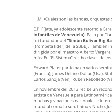
H.M. ¿Cuáles son las bandas, orquestas
E.P. Fíjate, ya adolescente retorno a C
Infantiles de Venezuela).
Paso por
“La
fui fundador del
“Simón Bolívar Big Ba
(trompeta líder) de la SBBBJ. También i
dirigida por el maestro Alberto Vergara, 
más. En “El Sistema” recibo clases de l
Edward Plater participa en varios semin
(Francia), James Delano Dollar (Usa), St
Carlos Sanoja (Ven), Rubén Rebolledo (V
En noviembre del 2013 recibe un recon
artista de Venezuela para Latinoamérica
muchas grabaciones nacionales e intern
mundial como lo son: Chino y Nacho, Jon