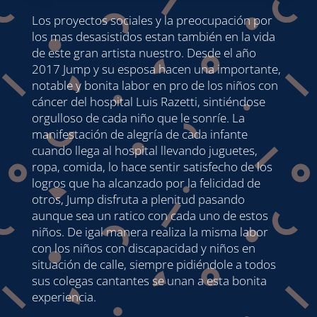
Los proyectos sociales y la preocupación por
los mas desasistidos estan también en la vida
de este gran artista nuestro. Desde el año
2017 Jump y su esposa hacen una importante,
notable y bonita labor en pro de los niños con
cáncer del hospital Luis Razetti, sintiéndose
orgulloso de cada niño que le sonríe. La
manifestación de alegría de cada infante
cuando llega al hospital llevando juguetes,
ropa, comida, lo hace sentir satisfecho de los
logros que ha alcanzado por la felicidad de
otros, Jump disfruta a plenitud pasando
aunque sea un ratico con cada uno de estos
niños. De igal manera realiza la misma labor
con los niños con discapacidad y niños en
situación de calle, siempre pidiéndole a todos
sus colegas cantantes se unan a esta bonita
experiencia.