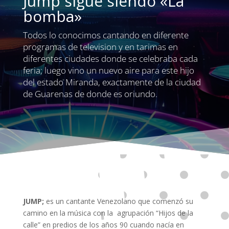
Jump sigue siendo «La
bomba»
Todos lo conocimos cantando en diferente
programas de television y en tarimas en
diferentes ciudades donde se celebraba cada
feria; luego vino un nuevo aire para este hijo
del estado Miranda, exactamente de la ciudad
de Guarenas de donde es oriundo.
JUMP;
es un cantante Venezolano que comenzó su
camino en la música con la agrupación “Hijos de la
calle” en predios de los años 90 cuando nacía en