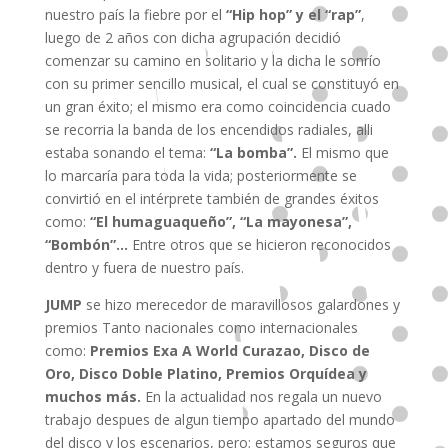
nuestro país la fiebre por el
“Hip hop” y el “rap”
,
luego de 2 años con dicha agrupación decidió
comenzar su camino en solitario y la dicha le sonrío
con su primer sencillo musical, el cual se constituyó en
un gran éxito; el mismo era como coincidencia cuado
se recorria la banda de los encendidos radiales, alli
estaba sonando el tema:
“La bomba”.
El mismo que
lo marcaría para toda la vida; posteriormente se
convirtió en el intérprete también de grandes éxitos
como:
“El humaguaqueño”, “La mayonesa”,
“Bombón”…
Entre otros que se hicieron reconocidos
dentro y fuera de nuestro país.
JUMP
se hizo merecedor de maravillosos galardones y
premios Tanto nacionales como internacionales
como:
Premios Exa A World Curazao, Disco de
Oro, Disco Doble Platino, Premios Orquídea y
muchos más.
En la actualidad nos regala un nuevo
trabajo despues de algun tiempo apartado del mundo
del disco y los escenarios, pero; estamos seguros que